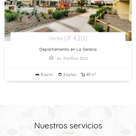
UF 4.200
Venta
Departamento en La Serena
Av. Pacífico 3525
2
3
dorm.
2
baños
67
m
Nuestros servicios