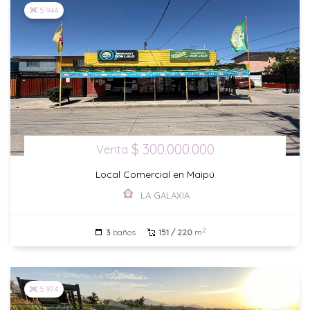
5.944
$ 300.000.000
Venta
Local Comercial en Maipú
LA GALAXIA
2
3
baños
151 / 220
m
5.974