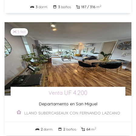
2
3
dorm.
3
baños
187 / 316
m
5.969
UF 4.200
Venta
Departamento en San Miguel
LLANO SUBERCASEAUX CON FERNANDO LAZCANO
2
2
dorm.
2
baños
64
m