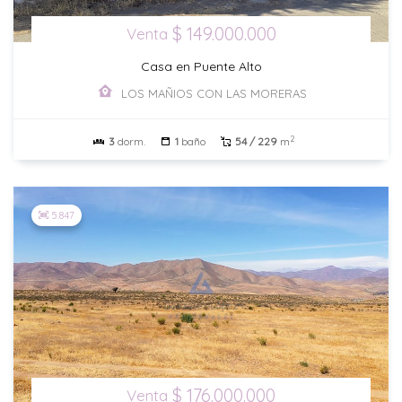
$ 149.000.000
Venta
Casa en Puente Alto
LOS MAÑIOS CON LAS MORERAS
2
3
dorm.
1
baño
54 / 229
m
5.847
$ 176.000.000
Venta