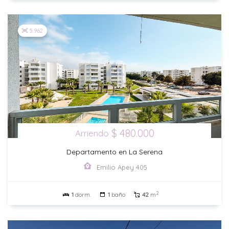
5.962
$ 480.000
Arriendo
Departamento en La Serena
Emilio Apey 405
2
1
dorm.
1
baño
42
m