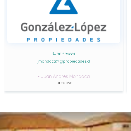
981594664
jmondaca@glpropiedades.cl
- Juan Andrés Mondaca
EJECUTIVO