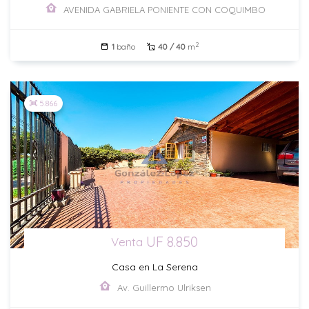
AVENIDA GABRIELA PONIENTE CON COQUIMBO
2
1
baño
40 / 40
m
5.866
UF 8.850
Venta
Casa en La Serena
Av. Guillermo Ulriksen