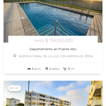
$ 134.000.000
Venta
Departamento en Puente Alto
AVENIDA CANAL DE LA LUZ CON AVENIDA EL PERAL
2
3
dorm.
2
baños
72
m
5.833